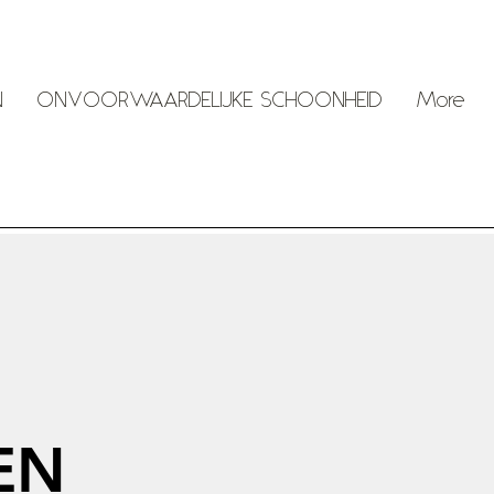
N
ONVOORWAARDELIJKE SCHOONHEID
More
EN