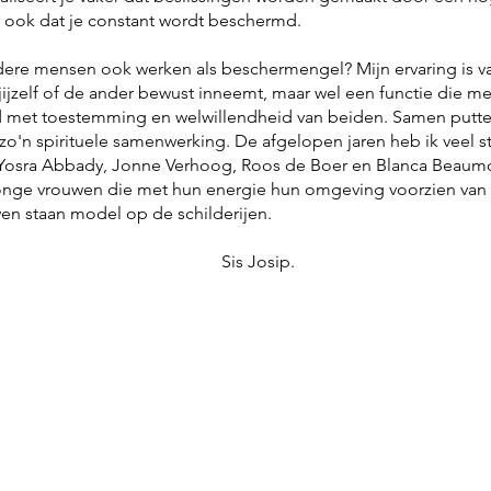
 ook dat je constant wordt beschermd.
ere mensen ook werken als beschermengel? Mijn ervaring is va
 jijzelf of de ander bewust inneemt, maar wel een functie die mee
jd met toestemming en welwillendheid van beiden. Samen putten
 zo'n spirituele samenwerking. De afgelopen jaren heb ik veel
osra Abbady, Jonne Verhoog, Roos de Boer en Blanca Beaumont.
onge vrouwen die met hun energie hun omgeving voorzien van s
en staan model op de schilderijen.
s Josip.