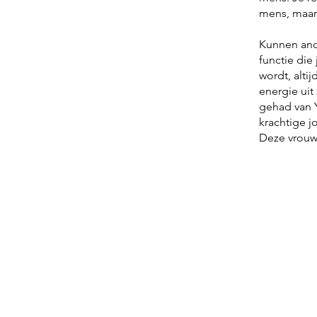
mens, maar
Kunnen and
functie die
wordt, alti
energie uit
gehad van Y
krachtige j
Deze vrouw
Si