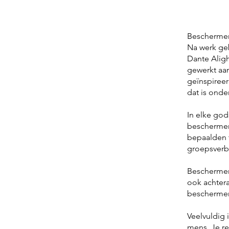
Beschermen
Na werk ge
Dante Aligh
gewerkt aan
geïnspiree
dat is ond
In elke god
beschermen
bepaalden t
groepsverba
Beschermen
ook achtera
beschermeng
Veelvuldig 
mens. Je re