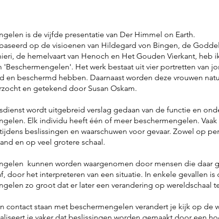
gelen is de vijfde presentatie van Der Himmel on Earth.
baseerd op de visioenen van Hildegard von Bingen, de Godde
ieri, de hemelvaart van Henoch en Het Gouden Vierkant, heb ik
 'Beschermengelen'. Het werk bestaat uit vier portretten van j
rd en beschermd hebben. Daarnaast worden deze vrouwen natu
erzocht en getekend door Susan Oskam.
sdienst wordt uitgebreid verslag gedaan van de functie en onde
gelen. Elk individu heeft één of meer beschermengelen. Vaak
ijdens beslissingen en waarschuwen voor gevaar. Zowel op perso
nd en op veel grotere schaal.
gelen kunnen worden waargenomen door mensen die daar gev
f, door het interpreteren van een situatie. In enkele gevallen is
elen zo groot dat er later een verandering op wereldschaal te 
in contact staan ​​met beschermengelen verandert je kijk op de w
aliseert je vaker dat beslissingen worden gemaakt door een hog