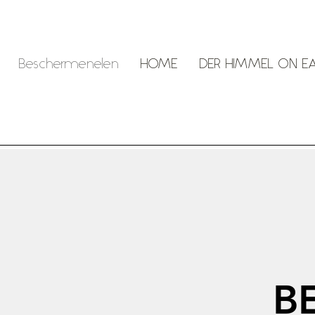
Beschermenelen
HOME
DER HIMMEL ON E
B